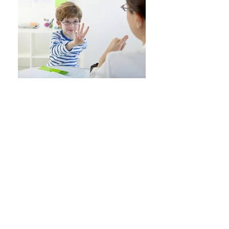
Alteraciones de la
Voz
Alteración de la
Alimentación
Alteración del habla